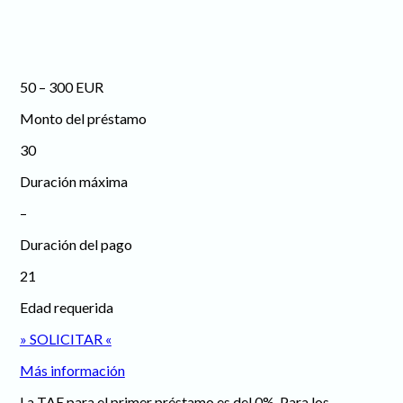
50 – 300 EUR
Monto del préstamo
30
Duración máxima
–
Duración del pago
21
Edad requerida
» SOLICITAR «
Más información
La TAE para el primer préstamo es del 0%. Para los