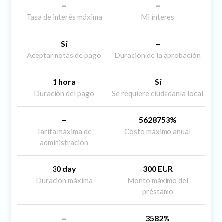
–
–
Tasa de interés máxima
Mi interes
Sí
–
Aceptar notas de pago
Duración de la aprobación
1 hora
Sí
Duración del pago
Se requiere ciudadanía local
–
5628753%
Tarifa máxima de
Costo máximo anual
administración
30 day
300 EUR
Duración máxima
Monto máximo del
préstamo
–
3582%