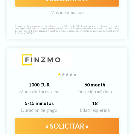
Más información
Si eres un cliente nuevo, puedes obtener desde 50 € hasta 300 € gracias a los préstamos personales.
Con el paso del tiempo, si no se presenta ningún tipo de inconveniente durante nuestra colaboración,
tu nivel de confianza aumenta y nosotros seremos capaces de ofrecerte un préstamo personal mayor,
incluso de 1000 €.
1000 EUR
60 month
Monto del préstamo
Duración máxima
5-15 minutos
18
Duración del pago
Edad requerida
» SOLICITAR «