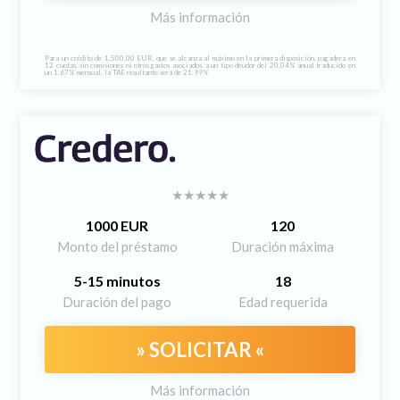
Más información
Para un crédito de 1.500,00 EUR, que se alcanza al máximo en la primera disposición, pagadera en
12 cuotas, sin comisiones ni otros gastos asociados, a un tipo deudor del 20,04% anual traducido en
un 1,67% mensual, la TAE resultante será de 21,99%
1000 EUR
120
Monto del préstamo
Duración máxima
5-15 minutos
18
Duración del pago
Edad requerida
» SOLICITAR «
Más información