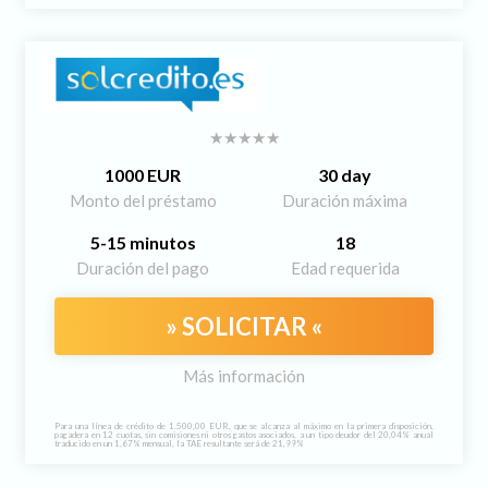
1000 EUR
30 day
Monto del préstamo
Duración máxima
5-15 minutos
18
Duración del pago
Edad requerida
» SOLICITAR «
Más información
Para una línea de crédito de 1.500,00 EUR, que se alcanza al máximo en la primera disposición,
pagadera en 12 cuotas, sin comisiones ni otros gastos asociados, a un tipo deudor del 20,04% anual
traducido en un 1,67% mensual, la TAE resultante será de 21,99%