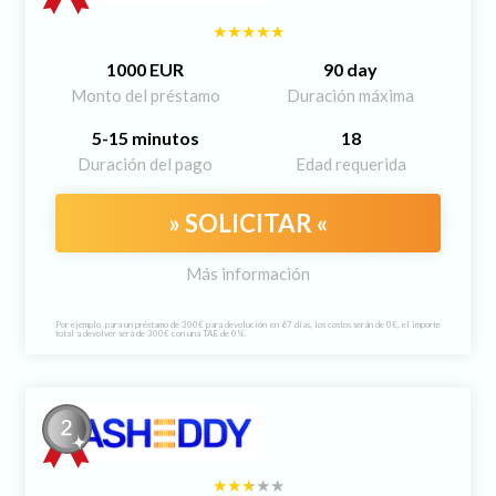
1000 EUR
90 day
Monto del préstamo
Duración máxima
5-15 minutos
18
Duración del pago
Edad requerida
» SOLICITAR «
Más información
Por ejemplo, para un préstamo de 300€ para devolución en 67 días, los costos serán de 0€, el importe
total a devolver será de 300€ con una TAE de 0%.