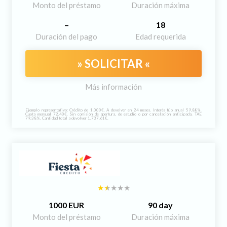
Monto del préstamo
Duración máxima
–
18
Duración del pago
Edad requerida
» SOLICITAR «
Más información
Ejemplo representativo: Crédito de 1.000€. A devolver en 24 meses. Interés fijo anual 59,88%.
Cuota mensual 72,40€. Sin comisión de apertura, de estudio o por cancelación anticipada. TAE
79,38%. Cantidad total a devolver 1.737,61€.
1000 EUR
90 day
Monto del préstamo
Duración máxima