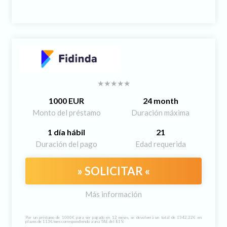
1000 EUR
24 month
Monto del préstamo
Duración máxima
1 día hábil
21
Duración del pago
Edad requerida
» SOLICITAR «
Más información
Por un préstamo de 1000€ para ser pagado en 12 meses, se devolverá un total de 1342,22€ en
plazos de 113€/mes correspondiendo a una TAE del 81%