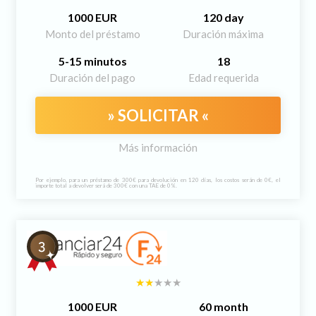
1000 EUR
120 day
Monto del préstamo
Duración máxima
5-15 minutos
18
Duración del pago
Edad requerida
» SOLICITAR «
Más información
Por ejemplo, para un préstamo de 300€ para devolución en 120 días, los costos serán de 0€, el
importe total a devolver será de 300€ con una TAE de 0%.
1000 EUR
60 month