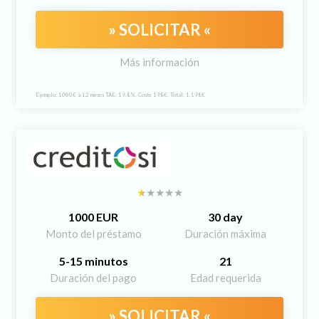
» SOLICITAR «
Más información
Ejemplo: 1000€ a 12 meses TAE: 19.8%. Coste 198€. Total: 1.198€
1000 EUR
30 day
Monto del préstamo
Duración máxima
5-15 minutos
21
Duración del pago
Edad requerida
» SOLICITAR «